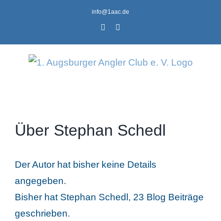
Zum
info@1aac.de
Inhalt
Facebook
Instagram
springen
Über
Stephan Schedl
Der Autor hat bisher keine Details
angegeben.
Bisher hat Stephan Schedl, 23 Blog Beiträge
geschrieben.