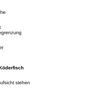
che
k
begrenzung
er
 Köderfisch
ufsicht stehen