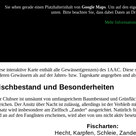
Sie sehen gerade einen Platzhalterinhalt von
Google Maps
. Um auf den eige
unten. Bitte beachten Sie, dass dabei Daten an D
Mehr Information
ese interaktive Karte enthält alle Gewässer(grenzen) des 1AAC. Diese s
deren Gewässern als auf der Jahres- bzw. Tageskarte angegeben und ab
ischbestand und Besonderheiten
r Clubsee ist umsäumt von umfangreichem Baumbestand und Grünflächen.
reichen. Der Ansitz über Nacht ist zulässig, allerdings ist der Verbl
satz wird insbesondere am Zielfisch „Zander“ ausgerichtet. Natürlich f
d an auf den Fanglisten erscheinen, wird aber von uns nicht aktiv besetz
Fischarten:
Hecht, Karpfen, Schleie, Zander