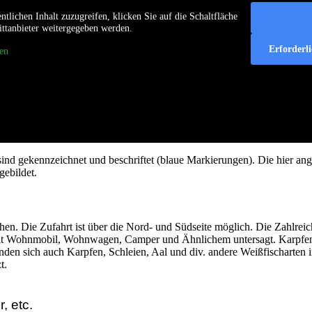
ntlichen Inhalt zuzugreifen, klicken Sie auf die Schaltfläche
rittanbieter weitergegeben werden.
Erforderl
en
ind gekennzeichnet und beschriftet (blaue Markierungen). Die hier ang
gebildet.
 Die Zufahrt ist über die Nord- und Südseite möglich. Die Zahlreiche
eib mit Wohnmobil, Wohnwagen, Camper und Ähnlichem untersagt. Karpfen
inden sich auch Karpfen, Schleien, Aal und div. andere Weißfischarten
t.
, etc.