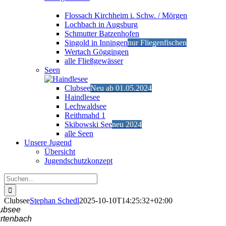
Flossach Kirchheim i. Schw. / Mörgen
Lochbach in Augsburg
Schmutter Batzenhofen
Singold in Inningen
nur Fliegenfischen
Wertach Göggingen
alle Fließgewässer
Seen
Clubsee
Neu ab 01.05.2024
Haindlesee
Lechwaldsee
Reithmahd 1
Skibowski See
neu 2024
alle Seen
Unsere Jugend
Übersicht
Jugendschutzkonzept
Suche
nach:
Clubsee
Stephan Schedl
2025-10-10T14:25:32+02:00
ubsee
rtenbach