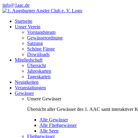
Zum
info@1aac.de
Inhalt
Facebook
Instagram
springen
Startseite
Unser Verein
Vorstandsteam
Gewässerordnung
Satzung
Schöne Fänge
Downloads
Mitgliedschaft
Übersicht
Jahreskarten
Tageskarten
Neuigkeiten
Veranstaltungen
Gewässer
Unsere Gewässer
Übersicht aller Gewässer des 1. AAC samt interaktiver K
Alle Gewässer
Alle Fließgewässer
Alle Seen
Fließgewässer