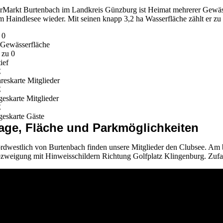
r
Markt Burtenbach im Landkreis Günzburg ist Heimat mehrerer Gewässer
m Haindlesee wieder. Mit seinen knapp 3,2 ha Wasserfläche zählt er zu
.
0
 Gewässerfläche
s zu
0
ief
€
hreskarte Mitglieder
€
geskarte Mitglieder
€
geskarte Gäste
age, Fläche und Parkmöglichkeiten
rdwestlich von Burtenbach finden unsere Mitglieder den Clubsee. Am 
zweigung mit Hinweisschildern Richtung Golfplatz Klingenburg. Zufahr