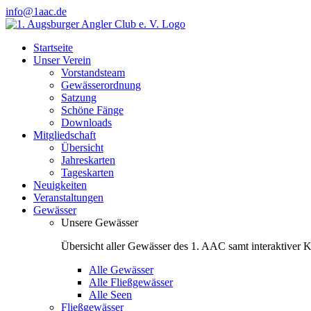
Zum
info@1aac.de
Inhalt
Facebook
Instagram
springen
Startseite
Unser Verein
Vorstandsteam
Gewässerordnung
Satzung
Schöne Fänge
Downloads
Mitgliedschaft
Übersicht
Jahreskarten
Tageskarten
Neuigkeiten
Veranstaltungen
Gewässer
Unsere Gewässer
Übersicht aller Gewässer des 1. AAC samt interaktiver K
Alle Gewässer
Alle Fließgewässer
Alle Seen
Fließgewässer