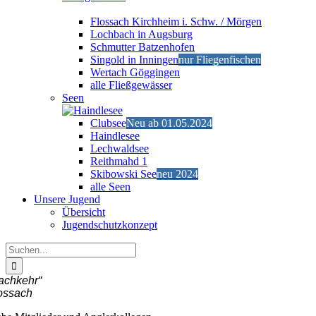
Flossach Kirchheim i. Schw. / Mörgen
Lochbach in Augsburg
Schmutter Batzenhofen
Singold in Inningen
nur Fliegenfischen
Wertach Göggingen
alle Fließgewässer
Seen
Clubsee
Neu ab 01.05.2024
Haindlesee
Lechwaldsee
Reithmahd 1
Skibowski See
neu 2024
alle Seen
Unsere Jugend
Übersicht
Jugendschutzkonzept
Suche
nach:
achkehr“
ossach