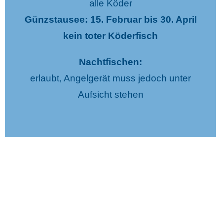
alle Köder
Günzstausee: 15. Februar bis 30. April
kein toter Köderfisch
Nachtfischen:
erlaubt, Angelgerät muss jedoch unter
Aufsicht stehen