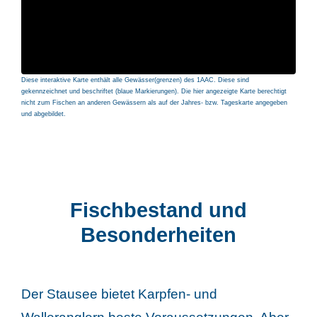
Diese interaktive Karte enthält alle Gewässer(grenzen) des 1AAC. Diese sind
gekennzeichnet und beschriftet (blaue Markierungen). Die hier angezeigte Karte berechtigt
nicht zum Fischen an anderen Gewässern als auf der Jahres- bzw. Tageskarte angegeben
und abgebildet.
Fischbestand und
Besonderheiten
Der Stausee bietet Karpfen- und