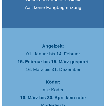
Aal: keine Fangbegrenzung
Angelzeit:
01. Januar bis 14. Februar
15. Februar bis 15. März gesperrt
16. März bis 31. Dezember
Köder:
alle Köder
16. März bis 30. April kein toter
Köderfisch