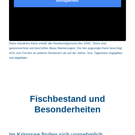
entsperren
Diese interaktive Karte enthält alle Gewässer(grenzen) des 1AAC. Diese sind
gekennzeichnet und beschriftet (blaue Markierungen). Die hier angezeigte Karte berechtigt
nicht zum Fischen an anderen Gewässern als auf der Jahres- bzw. Tageskarte angegeben
und abgebildet.
Fischbestand und
Besonderheiten
Im Kringsee finden sich vornehmlich