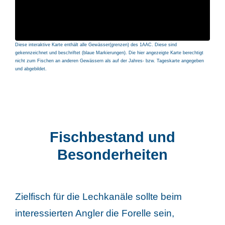
Diese interaktive Karte enthält alle Gewässer(grenzen) des 1AAC. Diese sind
gekennzeichnet und beschriftet (blaue Markierungen). Die hier angezeigte Karte berechtigt
nicht zum Fischen an anderen Gewässern als auf der Jahres- bzw. Tageskarte angegeben
und abgebildet.
Fischbestand und
Besonderheiten
Zielfisch für die Lechkanäle sollte beim
interessierten Angler die Forelle sein,