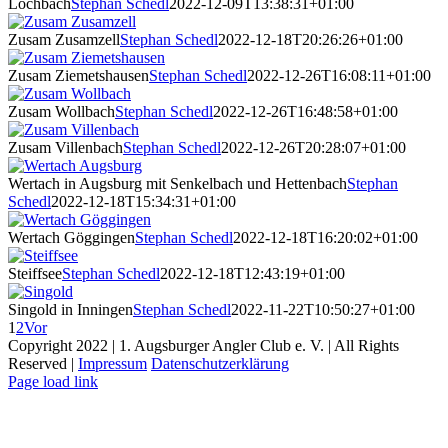
Lochbach
Stephan Schedl
2022-12-09T13:38:31+01:00
Zusam Zusamzell
Stephan Schedl
2022-12-18T20:26:26+01:00
Zusam Ziemetshausen
Stephan Schedl
2022-12-26T16:08:11+01:00
Zusam Wollbach
Stephan Schedl
2022-12-26T16:48:58+01:00
Zusam Villenbach
Stephan Schedl
2022-12-26T20:28:07+01:00
Wertach in Augsburg mit Senkelbach und Hettenbach
Stephan
Schedl
2022-12-18T15:34:31+01:00
Wertach Göggingen
Stephan Schedl
2022-12-18T16:20:02+01:00
Steiffsee
Stephan Schedl
2022-12-18T12:43:19+01:00
Singold in Inningen
Stephan Schedl
2022-11-22T10:50:27+01:00
1
2
Vor
Copyright 2022 | 1. Augsburger Angler Club e. V. | All Rights
Reserved |
Impressum
Datenschutzerklärung
Page load link
Nach
oben