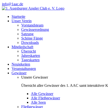
Zum
info@1aac.de
Inhalt
Facebook
Instagram
springen
Startseite
Unser Verein
Vorstandsteam
Gewässerordnung
Satzung
Schöne Fänge
Downloads
Mitgliedschaft
Übersicht
Jahreskarten
Tageskarten
Neuigkeiten
Veranstaltungen
Gewässer
Unsere Gewässer
Übersicht aller Gewässer des 1. AAC samt interaktiver K
Alle Gewässer
Alle Fließgewässer
Alle Seen
Fließgewässer