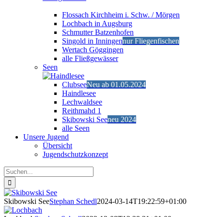
Flossach Kirchheim i. Schw. / Mörgen
Lochbach in Augsburg
Schmutter Batzenhofen
Singold in Inningen
nur Fliegenfischen
Wertach Göggingen
alle Fließgewässer
Seen
Clubsee
Neu ab 01.05.2024
Haindlesee
Lechwaldsee
Reithmahd 1
Skibowski See
neu 2024
alle Seen
Unsere Jugend
Übersicht
Jugendschutzkonzept
Suche
nach:
Skibowski See
Stephan Schedl
2024-03-14T19:22:59+01:00