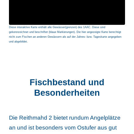
Diese interaktive Karte enthält alle Gewässer(grenzen) des 1AAC. Diese sind
gekennzeichnet und beschriftet (blaue Markierungen). Die hier angezeigte Karte berechtigt
nicht zum Fischen an anderen Gewässern als auf der Jahres- bzw. Tageskarte angegeben
und abgebildet.
Fischbestand und
Besonderheiten
Die Reithmahd 2 bietet rundum Angelplätze
an und ist besonders vom Ostufer aus gut