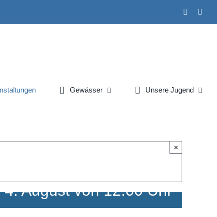
Faceboo
Inst
nstaltungen
Gewässer
Unsere Jugend
×
-
4. August von 12:00 Uhr