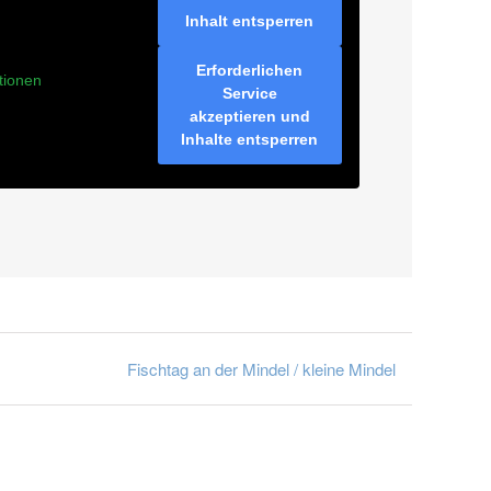
Inhalt entsperren
Erforderlichen
tionen
Service
akzeptieren und
Inhalte entsperren
Fischtag an der Mindel / kleine Mindel