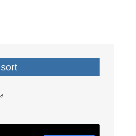
sort
nd