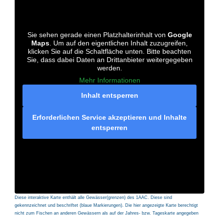
Sie sehen gerade einen Platzhalterinhalt von
Google
Maps
. Um auf den eigentlichen Inhalt zuzugreifen,
klicken Sie auf die Schaltfläche unten. Bitte beachten
Sie, dass dabei Daten an Drittanbieter weitergegeben
werden.
Mehr Informationen
Inhalt entsperren
Erforderlichen Service akzeptieren und Inhalte
entsperren
Diese interaktive Karte enthält alle Gewässer(grenzen) des 1AAC. Diese sind
gekennzeichnet und beschriftet (blaue Markierungen). Die hier angezeigte Karte berechtigt
nicht zum Fischen an anderen Gewässern als auf der Jahres- bzw. Tageskarte angegeben