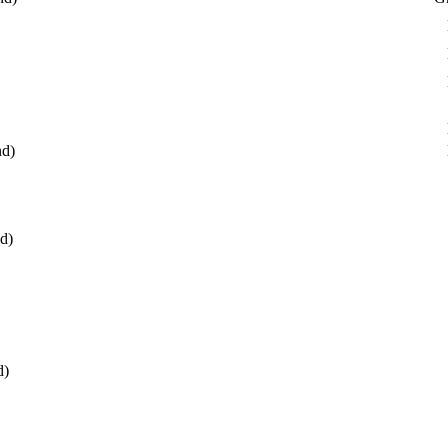
nd)
d)
d)