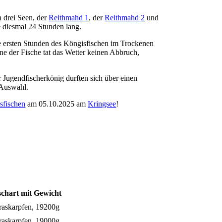
n drei Seen, der
Reithmahd 1
, der
Reithmahd 2
und
 diesmal 24 Stunden lang.
ie ersten Stunden des Köngisfischen im Trockenen
ne der Fische tat das Wetter keinen Abbruch,
r Jugendfischerkönig durften sich über einen
 Auswahl.
sfischen
am 05.10.2025 am
Kringsee
!
schart mit Gewicht
raskarpfen, 19200g
raskarpfen, 19000g