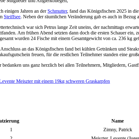
ebe Mitglieder und Anglerkollegen,
ch einigen Jahren an der
Schmutter
, fand das Königsfischen 2025 in die
em
Steiffsee
. Neben der räumlichen Veränderung gab es auch in Bezug a
ttertechnisch war sich Petrus lange Zeit uneins, der nachmittags erwa
attfanden. Am frühen Abend setzten dann doch die ersten Schauer ein, z
sgesamt wurden 24 Fische mit einem Gesamtgewicht von ca. 236 kg ge
 Anschluss an das Königsfischen fand bei kühlen Getränken und Steaksem
nkaufsgutschein freuen, für die restlichen Teilnehmer standen eine gr
r bedanken uns ganz herzlich bei allen Teilnehmern, Mitgliedern, Gast
atzierung
Name
1
Zimny, Patrick
2
Meiszter, Levente (Juge