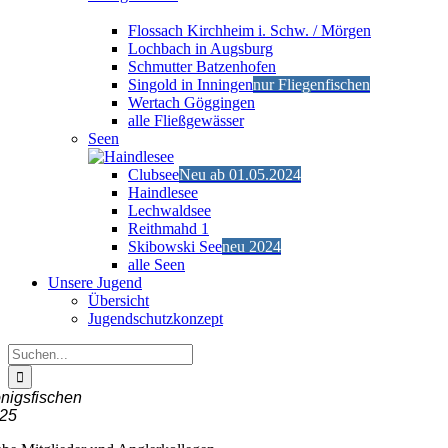
Flossach Kirchheim i. Schw. / Mörgen
Lochbach in Augsburg
Schmutter Batzenhofen
Singold in Inningen
nur Fliegenfischen
Wertach Göggingen
alle Fließgewässer
Seen
Clubsee
Neu ab 01.05.2024
Haindlesee
Lechwaldsee
Reithmahd 1
Skibowski See
neu 2024
alle Seen
Unsere Jugend
Übersicht
Jugendschutzkonzept
Suche
nach:
nigsfischen
25