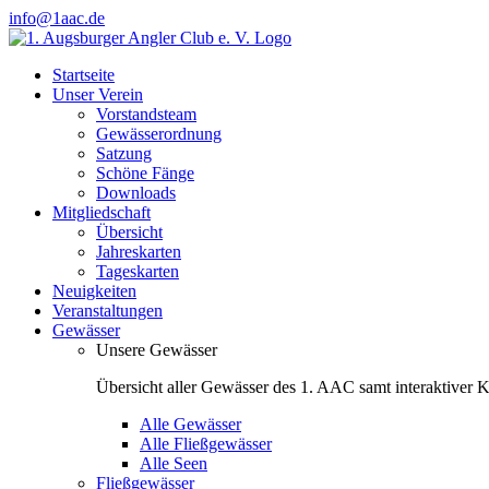
Zum
info@1aac.de
Inhalt
Facebook
Instagram
springen
Startseite
Unser Verein
Vorstandsteam
Gewässerordnung
Satzung
Schöne Fänge
Downloads
Mitgliedschaft
Übersicht
Jahreskarten
Tageskarten
Neuigkeiten
Veranstaltungen
Gewässer
Unsere Gewässer
Übersicht aller Gewässer des 1. AAC samt interaktiver K
Alle Gewässer
Alle Fließgewässer
Alle Seen
Fließgewässer