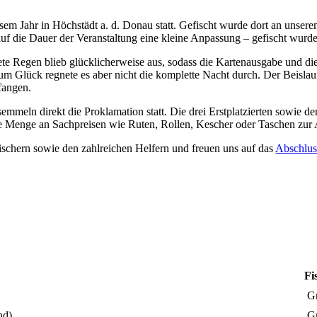
sem Jahr in Höchstädt a. d. Donau statt. Gefischt wurde dort an unsere
uf die Dauer der Veranstaltung eine kleine Anpassung – gefischt wurde
rtete Regen blieb glücklicherweise aus, sodass die Kartenausgabe und d
um Glück regnete es aber nicht die komplette Nacht durch. Der Beislau
fangen.
meln direkt die Proklamation statt. Die drei Erstplatzierten sowie de
oße Menge an Sachpreisen wie Ruten, Rollen, Kescher oder Taschen zur
fischern sowie den zahlreichen Helfern und freuen uns auf das
Abschlus
Fi
G
nd)
G