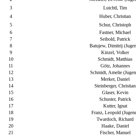
3
Luichtl, Tim
4
Huber, Christian
5
Schur, Christoph
6
Fastner, Michael
7
Seibold, Patrick
8
Batujew, Dimitrij (Juge
9
Kinzel, Volker
10
Schmidt, Matthias
11
Götz, Johannes
12
Schmidt, Amelie (Jugen
13
Merker, Daniel
14
Steinberger, Christian
15
Glaser, Kevin
16
Schuster, Patrick
17
Kutter, Ignat
18
Franz, Leopold (Jugen
19
Twardoch, Richard
20
Haake, Daniel
21
Fischer, Manuel