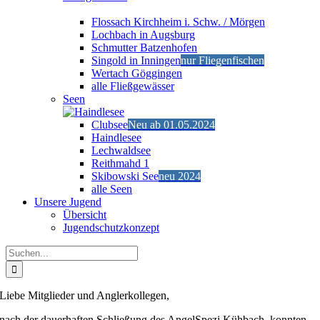
Flossach Kirchheim i. Schw. / Mörgen
Lochbach in Augsburg
Schmutter Batzenhofen
Singold in Inningen
nur Fliegenfischen
Wertach Göggingen
alle Fließgewässer
Seen
Clubsee
Neu ab 01.05.2024
Haindlesee
Lechwaldsee
Reithmahd 1
Skibowski See
neu 2024
alle Seen
Unsere Jugend
Übersicht
Jugendschutzkonzept
Suche
nach:
Liebe Mitglieder und Anglerkollegen,
nach der dauerhaften Schließung des AngelSpezi Kühbach, konnten