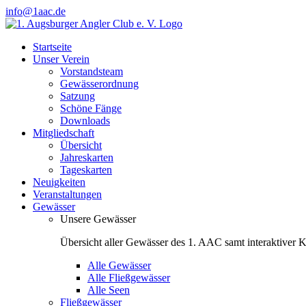
Zum
info@1aac.de
Inhalt
Facebook
Instagram
springen
Startseite
Unser Verein
Vorstandsteam
Gewässerordnung
Satzung
Schöne Fänge
Downloads
Mitgliedschaft
Übersicht
Jahreskarten
Tageskarten
Neuigkeiten
Veranstaltungen
Gewässer
Unsere Gewässer
Übersicht aller Gewässer des 1. AAC samt interaktiver K
Alle Gewässer
Alle Fließgewässer
Alle Seen
Fließgewässer